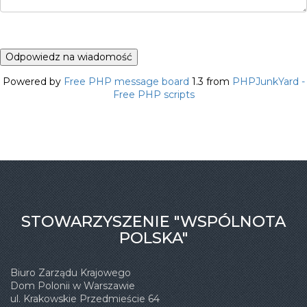
Powered by
Free PHP message board
1.3 from
PHPJunkYard -
Free PHP scripts
STOWARZYSZENIE "WSPÓLNOTA
POLSKA"
Biuro Zarządu Krajowego
Dom Polonii w Warszawie
ul. Krakowskie Przedmieście 64