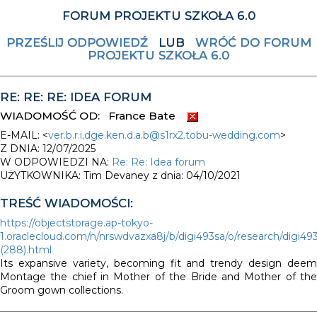
FORUM PROJEKTU SZKOŁA 6.0
PRZEŚLIJ ODPOWIEDŹ
LUB
WRÓĆ DO FORUM
PROJEKTU SZKOŁA 6.0
RE: RE: RE: IDEA FORUM
WIADOMOŚĆ OD: France Bate
E-MAIL: <
ver.b.r.i.dge.ken.d.a.b@s1rx2.tobu-wedding.com
>
Z DNIA: 12/07/2025
W ODPOWIEDZI NA:
Re: Re: Idea forum
UŻYTKOWNIKA: Tim Devaney z dnia: 04/10/2021
TREŚĆ WIADOMOŚCI:
https://objectstorage.ap-tokyo-
1.oraclecloud.com/n/nrswdvazxa8j/b/digi493sa/o/research/digi49
(288).html
Its expansive variety, becoming fit and trendy design deem
Montage the chief in Mother of the Bride and Mother of the
Groom gown collections.