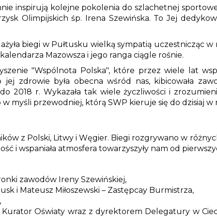
iennie inspirują kolejne pokolenia do szlachetnej sportow
grzysk Olimpijskich śp. Irena Szewińska. To Jej dedy
dażyła biegi w Pułtusku wielką sympatią uczestnicząc w 
kalendarza Mazowsza i jego ranga ciągle rośnie.
szenie "Wspólnota Polska", które przez wiele lat wsp
o jej zdrowie była obecna wśród nas, kibicowała za
 2018 r. Wykazała tak wiele życzliwości i zrozumienia
 myśli przewodniej, którą SWP kieruje się do dzisiaj w rel
ików z Polski, Litwy i Węgier. Biegi rozgrywano w różn
ść i wspaniała atmosfera towarzyszyły nam od pierwszy
onki zawodów Ireny Szewińskiej,
usk i Mateusz Miłoszewski – Zastępcay Burmistrza,
,
 Kurator Oświaty wraz z dyrektorem Delegatury w Cie