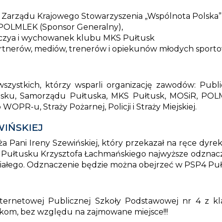
Zarządu Krajowego Stowarzyszenia „Wspólnota Polska”
y POLMLEK (Sponsor Generalny),
ijczya i wychowanek klubu MKS Pułtusk
partnerów, mediów, trenerów i opiekunów młodych sport
zystkich, którzy wsparli organizację zawodów: Publ
tusku, Samorządu Pułtuska, MKS Pułtusk, MOSiR, PO
OPR-u, Straży Pożarnej, Policji i Straży Miejskiej.
WIŃSKIEJ
 Pani Ireny Szewińskiej, który przekazał na ręce dyre
 w Pułtusku Krzysztofa Łachmańskiego najwyższe odznacz
Białego. Odznaczenie będzie można obejrzeć w PSP4 Puł
ternetowej Publicznej Szkoły Podstawowej nr 4 z kl
kom, bez względu na zajmowane miejsce!!!