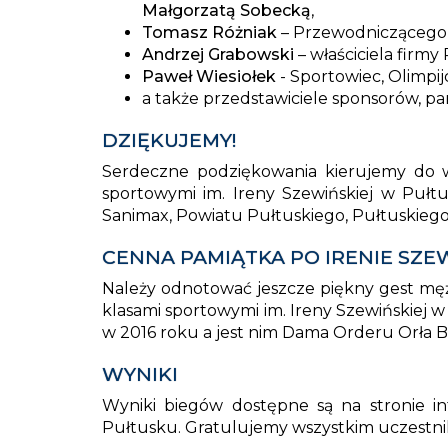
Małgorzatą Sobecką
,
Tomasz Różniak
– Przewodniczącego 
Andrzej Grabowski
– właściciela firm
Paweł Wiesiołek
- Sportowiec, Olimp
a także przedstawiciele sponsorów, 
DZIĘKUJEMY!
Serdeczne podziękowania kierujemy do ws
sportowymi im. Ireny Szewińskiej w Puł
Sanimax, Powiatu Pułtuskiego, Pułtuskiego W
CENNA PAMIĄTKA PO IRENIE SZE
Należy odnotować jeszcze piękny gest męża
klasami sportowymi im. Ireny Szewińskiej
w 2016 roku a jest nim Dama Orderu Orła 
WYNIKI
Wyniki biegów dostępne są na stronie in
Pułtusku. Gratulujemy wszystkim uczestni