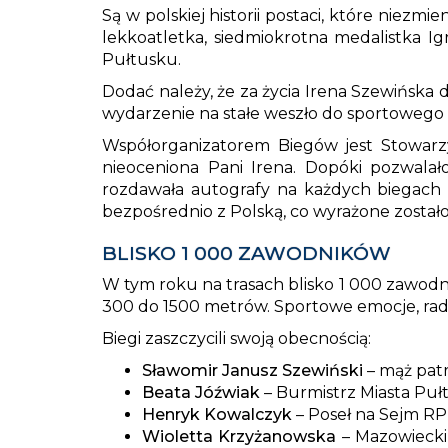
Są w polskiej historii postaci, które niezm
lekkoatletka, siedmiokrotna medalistka I
Pułtusku.
Dodać należy, że za życia Irena Szewińska 
wydarzenie na stałe weszło do sportowego 
Współorganizatorem Biegów jest Stowarzy
nieoceniona Pani Irena. Dopóki pozwalał
rozdawała autografy na każdych biegach do
bezpośrednio z Polską, co wyrażone zostało w
BLISKO 1 000 ZAWODNIKÓW
W tym roku na trasach blisko 1 000 zawodn
300 do 1500 metrów. Sportowe emocje, rado
Biegi zaszczycili swoją obecnością:
Sławomir Janusz Szewiński
– mąż patr
Beata Jóźwiak
– Burmistrz Miasta Pułt
Henryk Kowalczyk
– Poseł na Sejm RP
Wioletta Krzyżanowska
– Mazowiecki