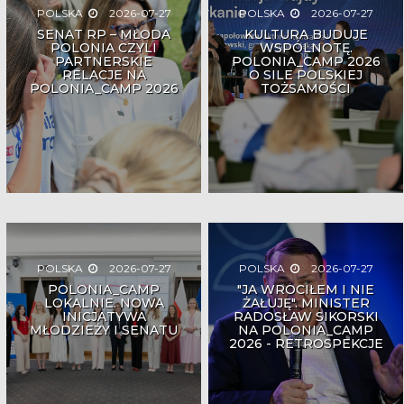
POLSKA
2026-07-27
POLSKA
2026-07-27
SENAT RP – MŁODA
KULTURA BUDUJE
POLONIA CZYLI
WSPÓLNOTĘ.
PARTNERSKIE
POLONIA_CAMP 2026
RELACJE NA
O SILE POLSKIEJ
POLONIA_CAMP 2026
TOŻSAMOŚCI
POLSKA
2026-07-27
POLSKA
2026-07-27
POLONIA_CAMP
"JA WRÓCIŁEM I NIE
LOKALNIE. NOWA
ŻAŁUJĘ". MINISTER
INICJATYWA
RADOSŁAW SIKORSKI
MŁODZIEŻY I SENATU
NA POLONIA_CAMP
2026 - RETROSPEKCJE