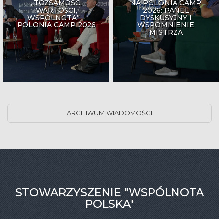
„TOŻSAMOŚĆ,
NA POLONIA CAMP
WARTOŚCI,
2026: PANEL
WSPÓLNOTA” –
DYSKUSYJNY I
POLONIA CAMP 2026
WSPOMNIENIE
MISTRZA
ARCHIWUM WIADOMOŚCI
STOWARZYSZENIE "WSPÓLNOTA
POLSKA"