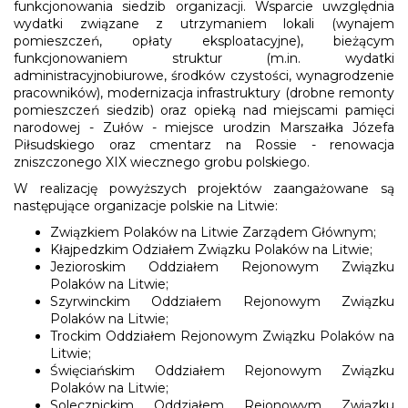
funkcjonowania siedzib organizacji. Wsparcie uwzględnia
wydatki związane z utrzymaniem lokali (wynajem
pomieszczeń, opłaty eksploatacyjne), bieżącym
funkcjonowaniem struktur (m.in. wydatki
administracyjnobiurowe, środków czystości, wynagrodzenie
pracowników), modernizacja infrastruktury (drobne remonty
pomieszczeń siedzib) oraz opieką nad miejscami pamięci
narodowej - Zułów - miejsce urodzin Marszałka Józefa
Piłsudskiego oraz cmentarz na Rossie - renowacja
zniszczonego XIX wiecznego grobu polskiego.
W realizację powyższych projektów zaangażowane są
następujące organizacje polskie na Litwie:
Związkiem Polaków na Litwie Zarządem Głównym;
Kłajpedzkim Odziałem Związku Polaków na Litwie;
Jezioroskim Oddziałem Rejonowym Związku
Polaków na Litwie;
Szyrwinckim Oddziałem Rejonowym Związku
Polaków na Litwie;
Trockim Oddziałem Rejonowym Związku Polaków na
Litwie;
Święciańskim Oddziałem Rejonowym Związku
Polaków na Litwie;
Solecznickim Oddziałem Rejonowym Związku