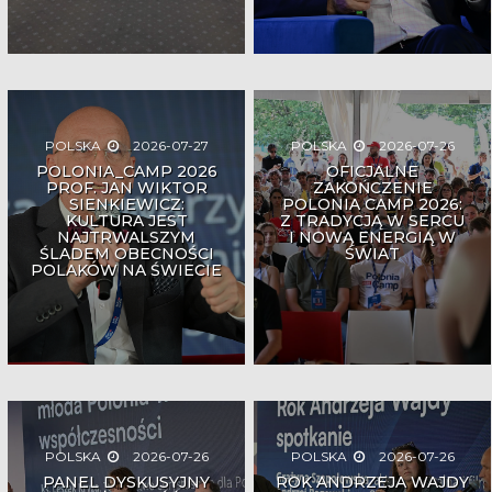
POLSKA
2026-07-27
POLSKA
2026-07-26
POLONIA_CAMP 2026
OFICJALNE
PROF. JAN WIKTOR
ZAKOŃCZENIE
SIENKIEWICZ:
POLONIA CAMP 2026:
KULTURA JEST
Z TRADYCJĄ W SERCU
NAJTRWALSZYM
I NOWĄ ENERGIĄ W
ŚLADEM OBECNOŚCI
ŚWIAT
POLAKÓW NA ŚWIECIE
POLSKA
2026-07-26
POLSKA
2026-07-26
PANEL DYSKUSYJNY
ROK ANDRZEJA WAJDY