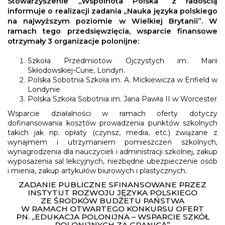
Stowarzyszenie „Wspólnota Polska” z radością
informuje o realizacji zadania „Nauka języka polskiego
na najwyższym poziomie w Wielkiej Brytanii”. W
ramach tego przedsięwzięcia, wsparcie finansowe
otrzymały 3 organizacje polonijne:
Szkoła Przedmiotów Ojczystych im. Marii
Skłodowskiej-Curie, Londyn.
Polska Sobotnia Szkoła im. A. Mickiewicza w Enfield w
Londynie
Polska Szkoła Sobotnia im. Jana Pawła II w Worcester
Wsparcie działalności w ramach oferty dotyczy
dofinansowania kosztów prowadzenia punktów szkolnych
takich jak np. opłaty (czynsz, media, etc.) związane z
wynajmem i utrzymaniem pomieszczeń szkolnych,
wynagrodzenia dla nauczycieli i administracji szkolnej, zakup
wyposażenia sal lekcyjnych, niezbędne ubezpieczenie osób
i mienia, zakup artykułów biurowych i plastycznych.
ZADANIE PUBLICZNE SFINANSOWANE PRZEZ
INSTYTUT ROZWOJU JĘZYKA POLSKIEGO
ZE ŚRODKÓW BUDŻETU PAŃSTWA
W RAMACH OTWARTEGO KONKURSU OFERT
PN. „EDUKACJA POLONIJNA – WSPARCIE SZKÓŁ
POLONIJNYCH ZA GRANICĄ”