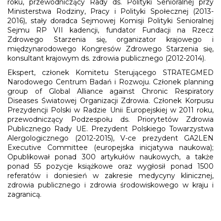
roku, przewodniczący Rady ds. Polityki Senioralnej przy
Ministerstwa Rodziny, Pracy i Polityki Społecznej (2013-
2016), stały doradca Sejmowej Komisji Polityki Senioralnej
Sejmu RP VII kadencji, fundator Fundacji na Rzecz
Zdrowego Starzenia się, organizator krajowego i
międzynarodowego Kongresów Zdrowego Starzenia się,
konsultant krajowym ds. zdrowia publicznego (2012-2014).
Ekspert, członek Komitetu Sterującego STRATEGMED
Narodowego Centrum Badań i Rozwoju. Członek planning
group of Global Alliance against Chronic Respiratory
Diseases Światowej Organizacji Zdrowia. Członek Korpusu
Prezydencji Polski w Radzie Unii Europejskiej w 2011 roku,
przewodniczący Podzespołu ds. Priorytetów Zdrowia
Publicznego Rady UE. Prezydent Polskiego Towarzystwa
Alergologicznego (2012-2015), V-ce prezydent GA2LEN
Executive Committee (europejska inicjatywa naukowa);
Opublikował ponad 300 artykułów naukowych, a także
ponad 55 pozycje książkowe oraz wygłosił ponad 1500
referatów i doniesień w zakresie medycyny klinicznej,
zdrowia publicznego i zdrowia środowiskowego w kraju i
zagranicą.